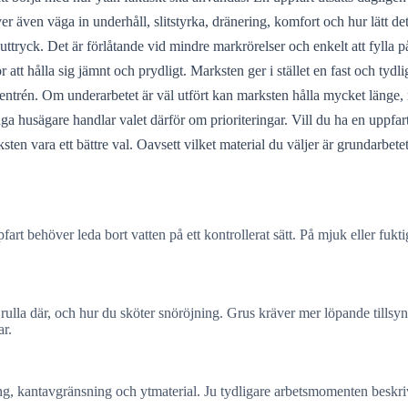
 även väga in underhåll, slitstyrka, dränering, komfort och hur lätt det ä
t uttryck. Det är förlåtande vid mindre markrörelser och enkelt att fylla p
 att hålla sig jämnt och prydligt. Marksten ger i stället en fast och ty
ntrén. Om underarbetet är väl utfört kan marksten hålla mycket länge, 
a husägare handlar valet därför om prioriteringar. Vill du ha en uppfar
ten vara ett bättre val. Oavsett vilket material du väljer är grundarbetet
art behöver leda bort vatten på ett kontrollerat sätt. På mjuk eller fukt
ulla där, och hur du sköter snöröjning. Grus kräver mer löpande tillsy
ar.
g, kantavgränsning och ytmaterial. Ju tydligare arbetsmomenten beskrivs,