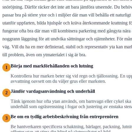
snöröjning. Därför räcker det inte att bara jämföra utseende. Du behöver
passar bra på större ytor och i miljöer där man vill behålla ett naturlig
utanför uppfarten, bilda hjulspår och kräva återkommande krattning för
fungerar ofta bra där man vill kombinera parkering med gångyta nära e
noggrann läggning för att undvika sättningar och ojämnheter. För mång
väg. Vill du ha en mer definierad, stabil och representativ yta kan marks
till problem, även om ytmaterialet i sig är bra.
Börja med markförhållanden och lutning
1
Kontrollera hur marken beter sig vid regn och tjällossning. En uppf
avvattning oavsett om du väljer grus eller marksten.
Jämför vardagsanvändning och underhåll
2
Tänk igenom hur ofta ytan används, om barnvagn eller cykel ska r
underhåll som ogräsrensning i fogar och justering av enstaka sten
Be om en tydlig arbetsbeskrivning från entreprenören
3
Be hantverkaren specificera schaktning, bärlager, packning, lutnin
offerter utan att stirra dig blind på slutresultatet på bild.