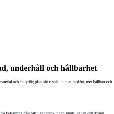
ad, underhåll och hållbarhet
rial och en tydlig plan blir resultatet mer lättskött, mer hållbart och
för belastning från bilar, väderväxlingar, smuts, vatten och ibland