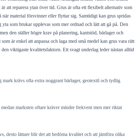
r att reparera ytan över tid. Grus är ofta ett flexibelt alternativ som
å när material försvinner eller flyttar sig. Samtidigt kan grus spridas
dlig yta som brukar upplevas som mer ordnad och lätt att gå på. Den
men den ställer högre krav på planering, kantstöd, bärlager och
t som är enkel att anpassa och laga med små medel kan grus vara rätt
 den viktigaste kvalitetsfaktorn. Ett svagt underlag leder nästan alltid
ig mark krävs ofta extra noggrant bärlager, geotextil och tydlig
n medan marksten oftare kräver mindre frekvent men mer riktat
 desto lättare blir det att bedöma kvalitet och att jämföra olika