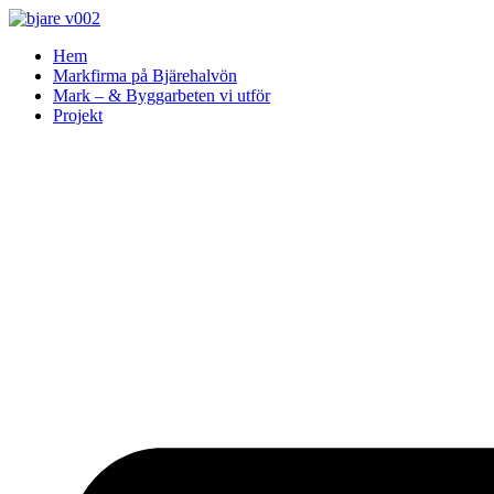
Skip
to
Hem
content
Markfirma på Bjärehalvön
Mark – & Byggarbeten vi utför
Projekt