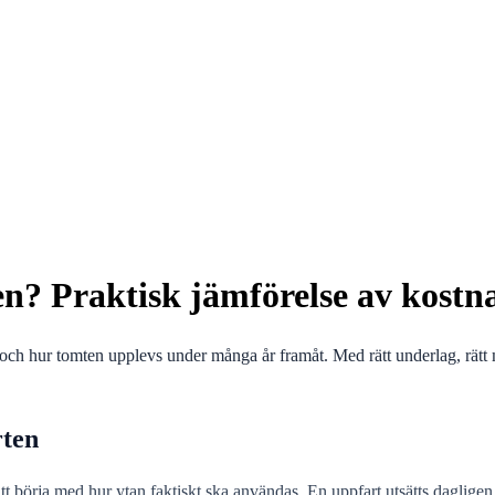
n? Praktisk jämförelse av kostn
 hur tomten upplevs under många år framåt. Med rätt underlag, rätt mate
rten
tt börja med hur ytan faktiskt ska användas. En uppfart utsätts dagligen 