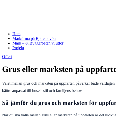
Hem
Markfirma på Bjärehalvön
Mark – & Byggarbeten vi utför
Projekt
Offert
Grus eller marksten på uppfarte
Valet mellan grus och marksten på uppfarten påverkar både vardagen och
bättre anpassat till husets stil och familjens behov.
Så jämför du grus och marksten för uppfa
När du ska välja mellan grus eller marksten på uppfarten är det klokt a