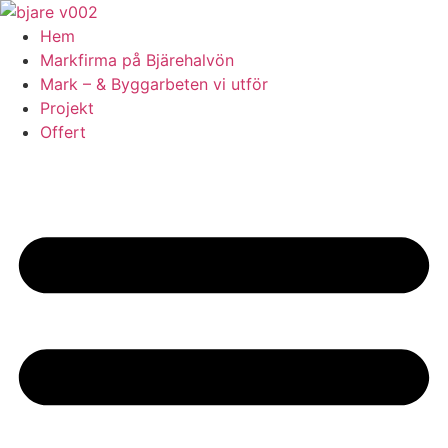
Skip
to
Hem
content
Markfirma på Bjärehalvön
Mark – & Byggarbeten vi utför
Projekt
Offert