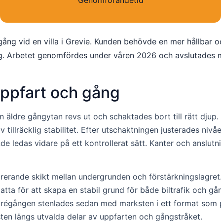
Genomförandetid
ng vid en villa i Grevie. Kunden behövde en mer hållbar oc
t sig. Arbetet genomfördes under våren 2026 och avslutades
uppfart och gång
n äldre gångytan revs ut och schaktades bort till rätt djup
 tillräcklig stabilitet. Efter utschaktningen justerades nivå
 ledas vidare på ett kontrollerat sätt. Kanter och anslut
rerande skikt mellan undergrunden och förstärkningslagret.
 för att skapa en stabil grund för både biltrafik och gång
trégången stenlades sedan med marksten i ett format som p
ten längs utvalda delar av uppfarten och gångstråket.