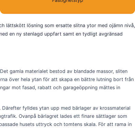
Fastighetstyp
h lättskött lösning som ersatte slitna ytor med ojämn nivå,
 med en ny stenlagd uppfart samt en tydligt avgränsad
. Det gamla materialet bestod av blandade massor, sliten
erna över hela ytan för att skapa en bättre lutning bort från
ningar mot fasad, rabatt och garageöppning mättes in
 Därefter fylldes ytan upp med bärlager av krossmaterial
trafik. Ovanpå bärlagret lades ett finare sättlager som
assade husets uttryck och tomtens skala. För att rama in