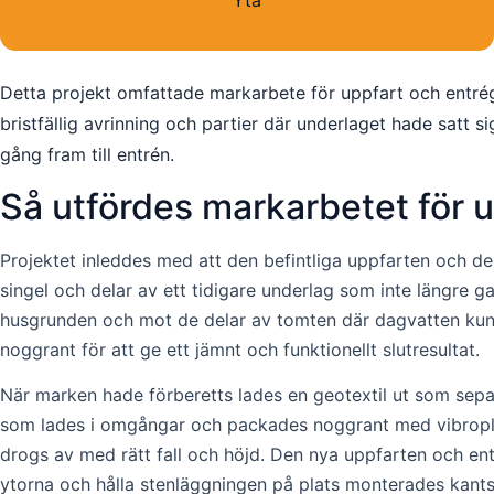
Yta
Detta projekt omfattade markarbete för uppfart och entrégå
bristfällig avrinning och partier där underlaget hade sat
gång fram till entrén.
Så utfördes markarbetet för 
Projektet inleddes med att den befintliga uppfarten och de
singel och delar av ett tidigare underlag som inte längre gav
husgrunden och mot de delar av tomten där dagvatten kunde
noggrant för att ge ett jämnt och funktionellt slutresultat.
När marken hade förberetts lades en geotextil ut som sepa
som lades i omgångar och packades noggrant med vibroplatta
drogs av med rätt fall och höjd. Den nya uppfarten och en
ytorna och hålla stenläggningen på plats monterades kants