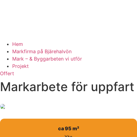
Hem
Markfirma på Bjärehalvön
Mark – & Byggarbeten vi utför
Projekt
Offert
Markarbete för uppfart 
ca 95 m²