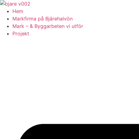
Skip
to
Hem
content
Markfirma på Bjärehalvön
Mark – & Byggarbeten vi utför
Projekt